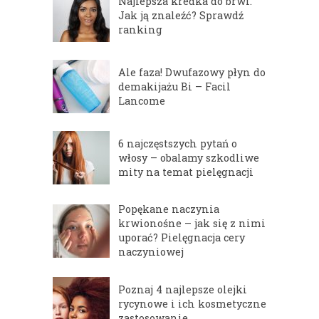
Najlepsza kredka do brwi.
Jak ją znaleźć? Sprawdź
ranking
Ale faza! Dwufazowy płyn do
demakijażu Bi – Facil
Lancome
6 najczęstszych pytań o
włosy – obalamy szkodliwe
mity na temat pielęgnacji
Popękane naczynia
krwionośne – jak się z nimi
uporać? Pielęgnacja cery
naczyniowej
Poznaj 4 najlepsze olejki
rycynowe i ich kosmetyczne
zastosowanie