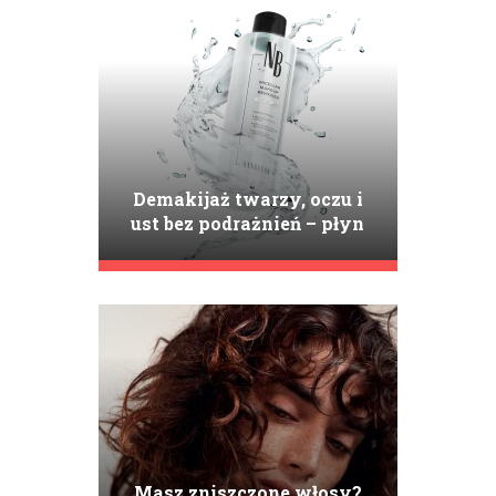
Demakijaż twarzy, oczu i
ust bez podrażnień – płyn
micelarny Nanobrow
Micellar Makeup Remover
Masz zniszczone włosy?