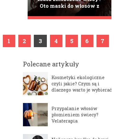
Oto maski do włosów z
keratyną dla Ciebie!
1
2
3
4
5
6
7
Polecane artykuły
Kosmetyki ekologiczne
czyli jakie? Czym są i
dlaczego warto je wybierać
Przypalanie włosów
płomieniem świecy?
Velaterapia