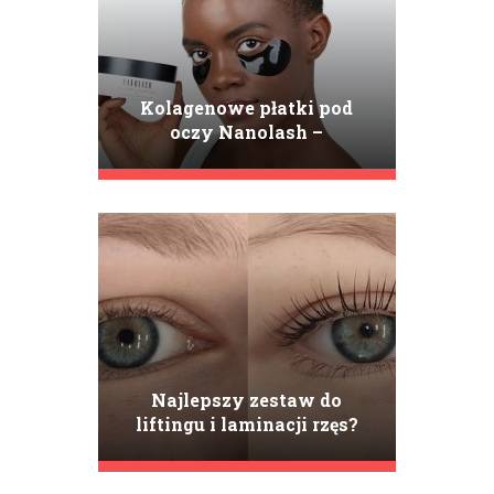
Kolagenowe płatki pod
oczy Nanolash –
pielęgnacja, która działa
natychmiast i długofalowo
Najlepszy zestaw do
liftingu i laminacji rzęs?
Sprawdź ranking i poznaj
zalety produktów