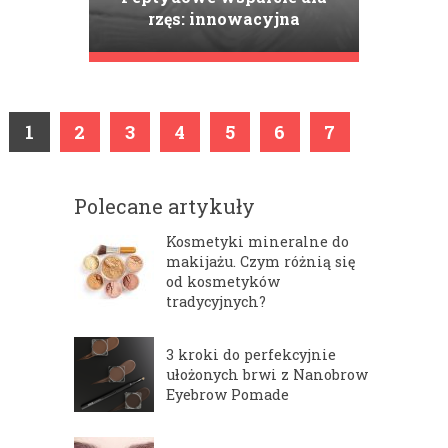
rzęs: innowacyjna
odżywka Nanolash, które
odmienia kondycję rzęs
1
2
3
4
5
6
7
Polecane artykuły
Kosmetyki mineralne do
makijażu. Czym różnią się
od kosmetyków
tradycyjnych?
3 kroki do perfekcyjnie
ułożonych brwi z Nanobrow
Eyebrow Pomade