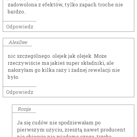
zadowolona z efektów, tylko zapach troche nie
bardzo..
Odpowiedz
AlexDee
nic szczególnego. olejek jak olejek. Może
rzeczywiście ma jakieś super składniki, ale
nałozyłam go kilka razy i żadnej rewelacji nie
było.
Odpowiedz
Ronja
Ja się cudów nie spodziewałam po
pierwszym użyciu, zresztą nawet producent
nie obiecuje nie wiadomo czego, trzeba