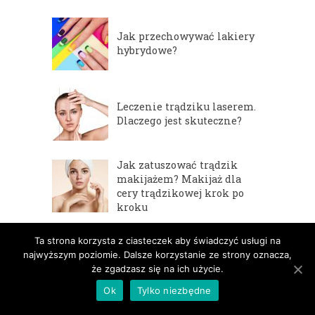
Jak przechowywać lakiery
hybrydowe?
Leczenie trądziku laserem.
Dlaczego jest skuteczne?
Jak zatuszować trądzik
makijażem? Makijaż dla
cery trądzikowej krok po
kroku
Peeling enzymatyczny –
Ta strona korzysta z ciasteczek aby świadczyć usługi na
idealne oczyszczanie
najwyższym poziomie. Dalsze korzystanie ze strony oznacza,
wrażliwej i naczynkowej
że zgadzasz się na ich użycie.
cery
Ok
Tylko niezbędne
Zestaw do laminacji brwi