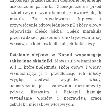
zapobiega przesuszeniu i dogłębnie regeneruje
uszkodzone pasemka. Zabezpieczenie przed
szkodliwymi czynnikami daje również olejek
marula. Za niwelowanie łupieżu i
przywrócenie odpowiedniego pH skóry głowy
odpowiada olejek jojoba. Olejek marakuja
przeciwdziała puszeniu i elektryzowaniu się
włosów, a o końcówki dba olejek kokosowy.
Działanie olejków w Nanoil wspomagają
także inne składniki.
Mowa tu o witaminach
A i E, które pielęgnują skórę głowy i włosy,
wzmacniając je i przedłużając ich młody
wygląd. Jedwab wygładza włosy,
uelastycznia je i zapewnia niesamowity
połysk. Kerastim i Baicapil hamują
wypadanie włosów i poprawiają pracę
cebulek i mieszków włosowych.