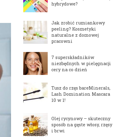
hybrydowe?
Jak zrobić rumiankowy
peeling? Kosmetyki
naturalne z domowej
pracowni
7 superskładników
niezbędnych w pielęgnacji
cery na co dzień
Tusz do rzęs bareMinerals,
Lash Domination Mascara
10 w 1!
Olej rycynowy – skuteczny
sposób na gęste włosy, rzęsy
i brwi