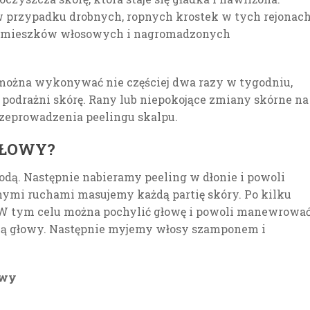
w przypadku drobnych, ropnych krostek w tych rejonac
h mieszków włosowych i nagromadzonych
można wykonywać nie częściej dwa razy w tygodniu,
podrażni skórę. Rany lub niepokojące zmiany skórne na
zeprowadzenia peelingu skalpu.
GŁOWY?
ą. Następnie nabieramy peeling w dłonie i powoli
ymi ruchami masujemy każdą partię skóry. Po kilku
W tym celu można pochylić głowę i powoli manewrowa
ią głowy. Następnie myjemy włosy szamponem i
owy