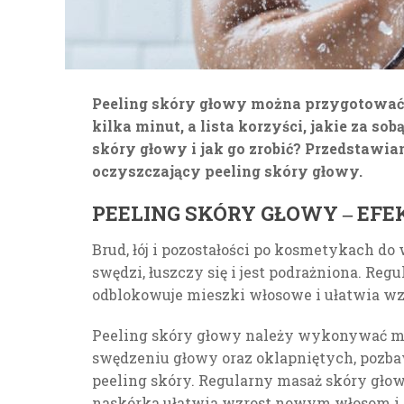
Peeling skóry głowy można przygotować
kilka minut, a lista korzyści, jakie za sob
skóry głowy i jak go zrobić? Przedstawia
oczyszczający peeling skóry głowy.
PEELING SKÓRY GŁOWY ‒ EFE
Brud, łój i pozostałości po kosmetykach do
swędzi, łuszczy się i jest podrażniona. Re
odblokowuje mieszki włosowe i ułatwia w
Peeling skóry głowy należy wykonywać m
swędzeniu głowy oraz oklapniętych, pozb
peeling skóry. Regularny masaż skóry gł
naskórka ułatwia wzrost nowym włosom i oc