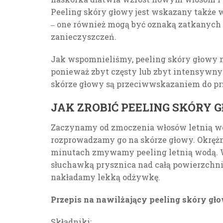
Peeling skóry głowy jest wskazany także 
‒ one również mogą być oznaką zatkanyc
zanieczyszczeń.
Jak wspomnieliśmy, peeling skóry głowy 
ponieważ zbyt częsty lub zbyt intensywny 
skórze głowy są przeciwwskazaniem do pr
JAK ZROBIĆ PEELING SKÓRY 
Zaczynamy od zmoczenia włosów letnią wod
rozprowadzamy go na skórze głowy. Okrężn
minutach zmywamy peeling letnią wodą. 
słuchawką prysznica nad całą powierzchn
nakładamy lekką odżywkę.
Przepis na nawilżający peeling skóry gł
Składniki: