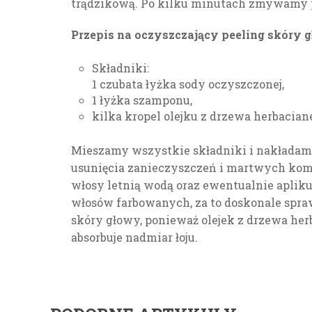
trądzikową. Po kilku minutach zmywamy p
Przepis na oczyszczający peeling skóry 
Składniki:
1 czubata łyżka sody oczyszczonej,
1 łyżka szamponu,
kilka kropel olejku z drzewa herbacian
Mieszamy wszystkie składniki i nakładamy
usunięcia zanieczyszczeń i martwych kom
włosy letnią wodą oraz ewentualnie apliku
włosów farbowanych, za to doskonale spraw
skóry głowy, ponieważ olejek z drzewa her
absorbuje nadmiar łoju.