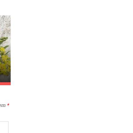
I
lem
*