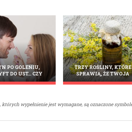
YN PO GOLENIU,
TRZY ROŚLINY, KTÓRE
YFT DO UST… CZY
SPRAWIĄ, ŻE TWOJA
IEJĄ KOSMETYKI,
SKÓRA BĘDZIE PIĘKNA 
YCH MOGĄ UŻYWAĆ
ZDROWA
IETY, I MĘŻCZYŹNI?
, których wypełnienie jest wymagane, są oznaczone symbo