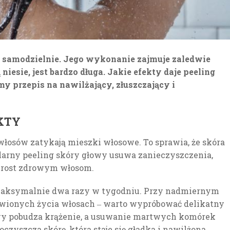
 samodzielnie. Jego wykonanie zajmuje zaledwie
ą niesie, jest bardzo długa. Jakie efekty daje peeling
my przepis na nawilżający, złuszczający i
KTY
 włosów zatykają mieszki włosowe. To sprawia, że skóra
gularny peeling skóry głowy usuwa zanieczyszczenia,
zrost zdrowym włosom.
aksymalnie dwa razy w tygodniu. Przy nadmiernym
awionych życia włosach ‒ warto wypróbować delikatny
owy pobudza krążenie, a usuwanie martwych komórek
zyszcza skórę, która staje się gładka i nawilżona.