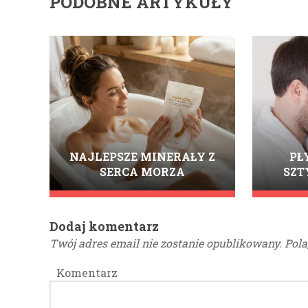
PODOBNE ARTYKUŁY
NAJLEPSZE MINERAŁY Z
PŁ
SERCA MORZA
SZT
MARTWEGO. JAK SÓL DO
ISTN
KĄPIELI NANOIL DEAD
KTÓR
SEA BATH SALT POTRAFI
I KOB
Dodaj komentarz
ODMIENIĆ SKÓRĘ?
Twój adres email nie zostanie opublikowany.
Pola
Komentarz