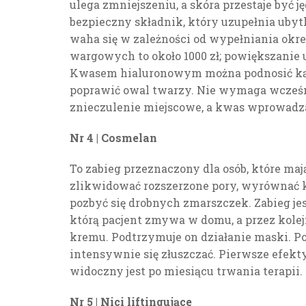
ulega zmniejszeniu, a skóra przestaje być j
bezpieczny składnik, który uzupełnia ubytk
waha się w zależności od wypełniania ok
wargowych to około 1000 zł; powiększanie u
Kwasem hialuronowym można podnosić kąci
poprawić owal twarzy. Nie wymaga wcześn
znieczulenie miejscowe, a kwas wprowadza
Nr 4 | Cosmelan
To zabieg przeznaczony dla osób, które ma
zlikwidować rozszerzone pory, wyrównać k
pozbyć się drobnych zmarszczek. Zabieg je
którą pacjent zmywa w domu, a przez kole
kremu. Podtrzymuje on działanie maski. Po
intensywnie się złuszczać. Pierwsze efekty
widoczny jest po miesiącu trwania terapii. C
Nr 5 | Nici liftingujące