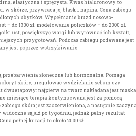
ędrna, elastyczna i sprężysta. Kwas hialuronowy to
i w skórze, przywraca jej blask i napina. Cena zabiegu
reślonych ubytków. Wypełnianie bruzd nosowo-
st – do 1300 zł; modelowanie policzków – do 2000 zł.
ki ust, powiększyć wargi lub wyrównać ich kształt,
iejszych przygotowań. Podczas zabiegu podawane jest
ny jest poprzez wstrzykiwanie.
ją przebarwienia słoneczne lub hormonalne. Pomaga
oloryt skóry, uregulować wydzielanie sebum czy
st dwuetapowy: najpierw na twarz nakładana jest maska
jne miesiące terapia kontynuowana jest za pomocą
 zabiegu skóra jest zaczerwieniona, a następnie zaczyn
 widoczne są już po tygodniu, jednak pełny rezultat
ena pełnej kuracji to około 2000 zł.