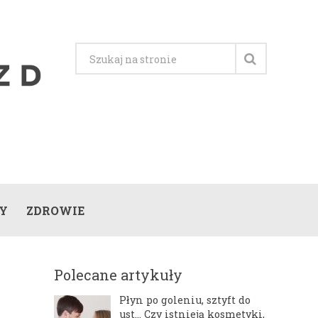
Y
ZDROWIE
Polecane artykuły
Płyn po goleniu, sztyft do
ust… Czy istnieją kosmetyki,