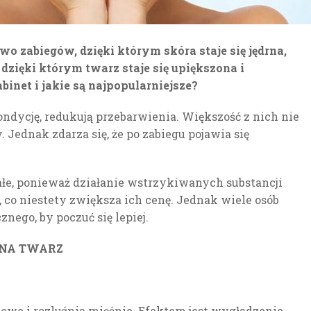
 zabiegów, dzięki którym skóra staje się jędrna,
, dzięki którym twarz staje się upiększona i
inet i jakie są najpopularniejsze?
kondycję, redukują przebarwienia. Większość z nich nie
ednak zdarza się, że po zabiegu pojawia się
łe, ponieważ działanie wstrzykiwanych substancji
h, co niestety zwiększa ich cenę. Jednak wiele osób
nego, by poczuć się lepiej.
 NA TWARZ
owe i rozluźnia mięśnie. Efektem jest wygładzenie