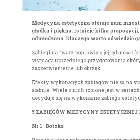
Medycyna estetyczna oferuje nam mnóstwo
gładka i piękna. Istnieje kilka propozycji
odmłodzona. Dlaczego warto odwiedzić gab
Zabiegi na twarz poprawiają jej jędrność i 
wymaga uprzedniego przygotowania skóry. J
zaczerwienienie lub obrzęk.
Efekty wykonanych zabiegów nie są na sta
słabnie. Wiele z nich robione jest w seriac
decyduje się na wykonanie zabiegu estetycz
5 ZABIEGÓW MEDYCYNY ESTETYCZNEJ
Nr 1 | Botoks
Botoks blokuje połączenia nerwowo-mięśni