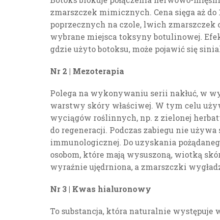
zmarszczek mimicznych. Cena sięga aż do 1
poprzecznych na czole, lwich zmarszczek 
wybrane miejsca toksyny botulinowej. Efek
gdzie użyto botoksu, może pojawić się sinia
Nr 2 | Mezoterapia
Polega na wykonywaniu serii nakłuć, w wy
warstwy skóry właściwej. W tym celu używa
wyciągów roślinnych, np. z zielonej herbat
do regeneracji. Podczas zabiegu nie używa 
immunologicznej. Do uzyskania pożądanego 
osobom, które mają wysuszoną, wiotką skórę
wyraźnie ujędrniona, a zmarszczki wygładzo
Nr 3 | Kwas hialuronowy
To substancja, która naturalnie występuje 